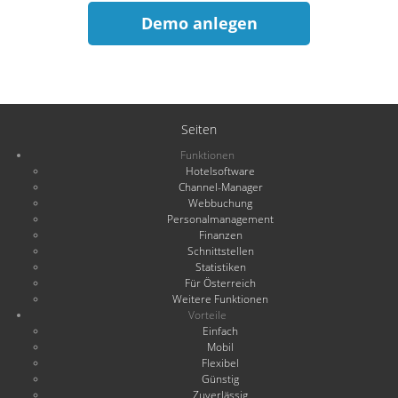
Demo anlegen
Seiten
Funktionen
Hotelsoftware
Channel-Manager
Webbuchung
Personalmanagement
Finanzen
Schnittstellen
Statistiken
Für Österreich
Weitere Funktionen
Vorteile
Einfach
Mobil
Flexibel
Günstig
Zuverlässig