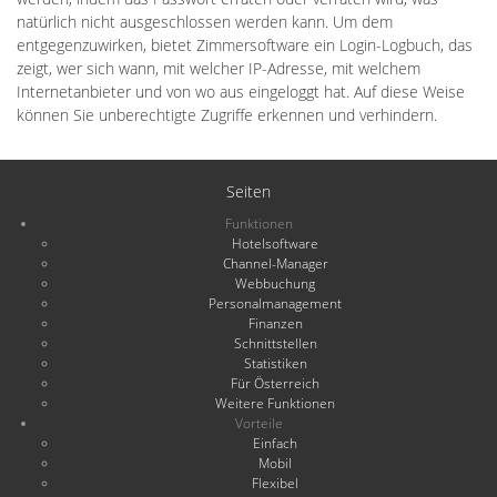
natürlich nicht ausgeschlossen werden kann. Um dem
entgegenzuwirken, bietet Zimmersoftware ein Login-Logbuch, das
zeigt, wer sich wann, mit welcher IP-Adresse, mit welchem
Internetanbieter und von wo aus eingeloggt hat. Auf diese Weise
können Sie unberechtigte Zugriffe erkennen und verhindern.
Seiten
Funktionen
Hotelsoftware
Channel-Manager
Webbuchung
Personalmanagement
Finanzen
Schnittstellen
Statistiken
Für Österreich
Weitere Funktionen
Vorteile
Einfach
Mobil
Flexibel