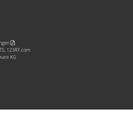
ungen
MTS, 123RF.com
tware KG