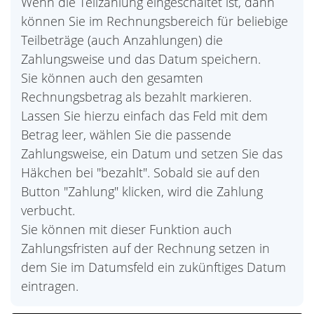
Wenn die Teilzahlung eingeschaltet ist, dann
können Sie im Rechnungsbereich für beliebige
Teilbeträge (auch Anzahlungen) die
Zahlungsweise und das Datum speichern.
Sie können auch den gesamten
Rechnungsbetrag als bezahlt markieren.
Lassen Sie hierzu einfach das Feld mit dem
Betrag leer, wählen Sie die passende
Zahlungsweise, ein Datum und setzen Sie das
Häkchen bei "bezahlt". Sobald sie auf den
Button "Zahlung" klicken, wird die Zahlung
verbucht.
Sie können mit dieser Funktion auch
Zahlungsfristen auf der Rechnung setzen in
dem Sie im Datumsfeld ein zukünftiges Datum
eintragen.