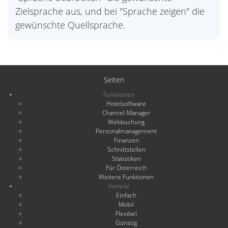
Zielsprache aus, und bei "Sprache zeigen" die
gewünschte Quellsprache.
Seiten
Funktionen
Hotelsoftware
Channel-Manager
Webbuchung
Personalmanagement
Finanzen
Schnittstellen
Statistiken
Für Österreich
Weitere Funktionen
Vorteile
Einfach
Mobil
Flexibel
Günstig