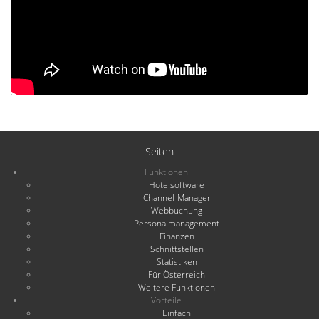
Seiten
Funktionen
Hotelsoftware
Channel-Manager
Webbuchung
Personalmanagement
Finanzen
Schnittstellen
Statistiken
Für Österreich
Weitere Funktionen
Vorteile
Einfach