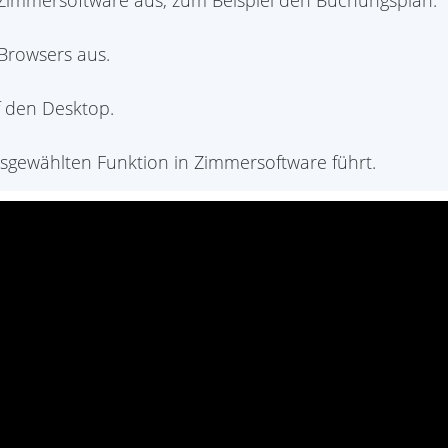
 Zimmersoftware aus, zum Beispiel den Buchungsplan.
 Browsers aus.
f den Desktop.
usgewählten Funktion in Zimmersoftware führt.