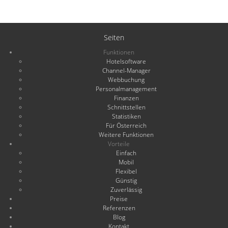
Seiten
Funktionen
Hotelsoftware
Channel-Manager
Webbuchung
Personalmanagement
Finanzen
Schnittstellen
Statistiken
Für Österreich
Weitere Funktionen
Vorteile
Einfach
Mobil
Flexibel
Günstig
Zuverlässig
Preise
Referenzen
Blog
Kontakt