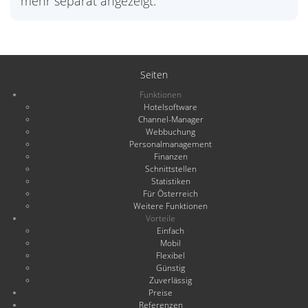
mehr separat angezeigt.
Seiten
Funktionen
Hotelsoftware
Channel-Manager
Webbuchung
Personalmanagement
Finanzen
Schnittstellen
Statistiken
Für Österreich
Weitere Funktionen
Vorteile
Einfach
Mobil
Flexibel
Günstig
Zuverlässig
Preise
Referenzen