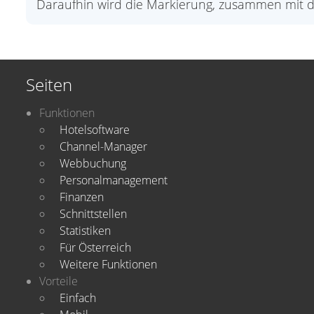
Daraufhin wird die Markierung, zusammen mit d
Seiten
Funktionen
Hotelsoftware
Channel-Manager
Webbuchung
Personalmanagement
Finanzen
Schnittstellen
Statistiken
Für Österreich
Weitere Funktionen
Vorteile
Einfach