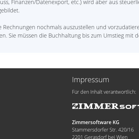
uss, Finanzen/Datenexport, etc.) wird aber aus steue
ebildet.
ellte Rechnungen nochmals auszustellen und vorzudatiere
en. Sie müssen die Buchhaltung bis zum Umstieg mi
Impressum
Für den Inhalt verantwortlich:
Zimmersoftware KG
Stammersdorfer Str. 420/16
2201 Gerasdorf bei Wien