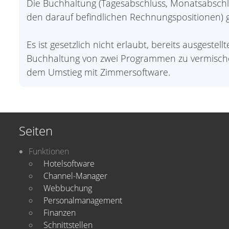
Die Buchhaltung (Tagesabschluss, Monatsabschl
den darauf befindlichen Rechnungspositionen) g
Es ist gesetzlich nicht erlaubt, bereits ausgest
Buchhaltung von zwei Programmen zu vermisch
dem Umstieg mit Zimmersoftware.
Seiten
Funktionen
Hotelsoftware
Channel-Manager
Webbuchung
Personalmanagement
Finanzen
Schnittstellen