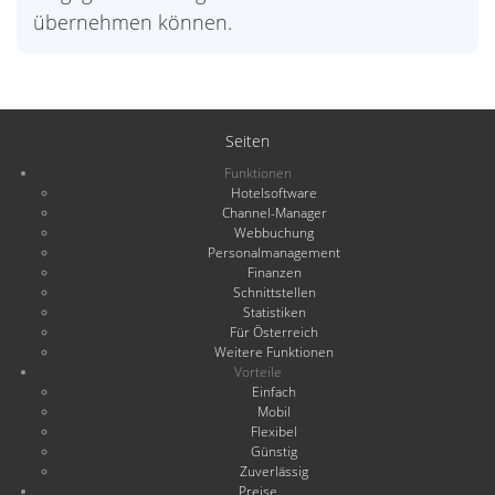
übernehmen können.
Seiten
Funktionen
Hotelsoftware
Channel-Manager
Webbuchung
Personalmanagement
Finanzen
Schnittstellen
Statistiken
Für Österreich
Weitere Funktionen
Vorteile
Einfach
Mobil
Flexibel
Günstig
Zuverlässig
Preise