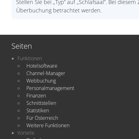
Stellen Sie bei „Typ“ auf „Schlafsaal“. Bei die
Überbuchung betrachtet werden.
Seiten
Funktionen
Hotelsoftware
Channel-Manager
Webbuchung
Personalmanagement
Finanzen
Schnittstellen
Statistiken
Für Österreich
Weitere Funktionen
Vorteile