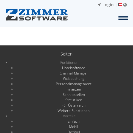
Login
|
Seiten
Funktionen
Hotelsoftware
Channel-Manager
Webbuchung
Personalmanagement
Finanzen
Schnittstellen
Statistiken
Für Österreich
Weitere Funktionen
Vorteile
Einfach
Mobil
Flexibel