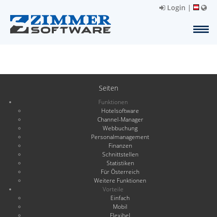
Login
|
Seiten
Funktionen
Hotelsoftware
Channel-Manager
Webbuchung
Personalmanagement
Finanzen
Schnittstellen
Statistiken
Für Österreich
Weitere Funktionen
Vorteile
Einfach
Mobil
Flexibel