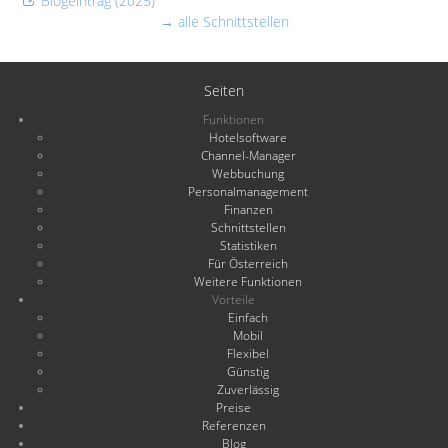
Blogeintrag (2025)
→ alle Schnittstellen
Seiten
Funktionen
Hotelsoftware
Channel-Manager
Webbuchung
Personalmanagement
Finanzen
Schnittstellen
Statistiken
Für Österreich
Weitere Funktionen
Vorteile
Einfach
Mobil
Flexibel
Günstig
Zuverlässig
Preise
Referenzen
Blog