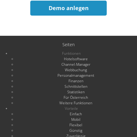
Demo anlegen
Seiten
Funktionen
Hotelsoftware
Channel-Manager
Webbuchung
Personalmanagement
Finanzen
Schnittstellen
Statistiken
Für Österreich
Weitere Funktionen
Vorteile
Einfach
Mobil
Flexibel
Günstig
Zuverlässig