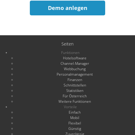
Demo anlegen
Seiten
Funktionen
Hotelsoftware
Channel-Manager
Webbuchung
Personalmanagement
Finanzen
Schnittstellen
Statistiken
Für Österreich
Weitere Funktionen
Vorteile
Einfach
Mobil
Flexibel
Günstig
Zuverlässig