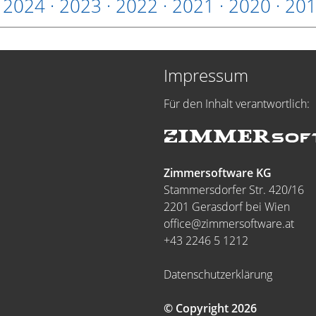
·
2024
·
2023
·
2022
·
2021
·
2020
·
20
Impressum
Für den Inhalt verantwortlich:
Zimmersoftware KG
Stammersdorfer Str. 420/16
2201 Gerasdorf bei Wien
office@zimmersoftware.at
+43 2246 5 1212
Datenschutzerklärung
© Copyright 2026