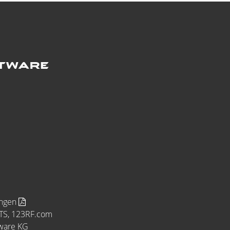
ungen
MTS, 123RF.com
tware KG