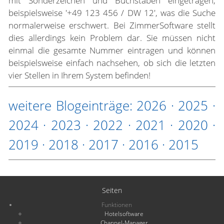
mit Sonderzeichen und Buchstaben eingetragen,
beispielsweise '+49 123 456 / DW 12', was die Suche
normalerweise erschwert. Bei ZimmerSoftware stellt
dies allerdings kein Problem dar. Sie müssen nicht
einmal die gesamte Nummer eintragen und können
beispielsweise einfach nachsehen, ob sich die letzten
vier Stellen in Ihrem System befinden!
weitere Blogeinträge:
2026
·
2025
·
2024
·
2023
·
2022
·
2021
·
2020
·
2019
·
2018
·
2017
·
2016
·
2015
Seiten
Funktionen
Hotelsoftware
Channel-Manager