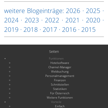
weitere Blogeinträge:
2026
·
2025
·
2024
·
2023
·
2022
·
2021
·
2020
·
2019
·
2018
·
2017
·
2016
·
2015
Seiten
Funktionen
Hotelsoftware
Channel-Manager
Webbuchung
Personalmanagement
Finanzen
Schnittstellen
Statistiken
Für Österreich
Weitere Funktionen
Vorteile
Einfach