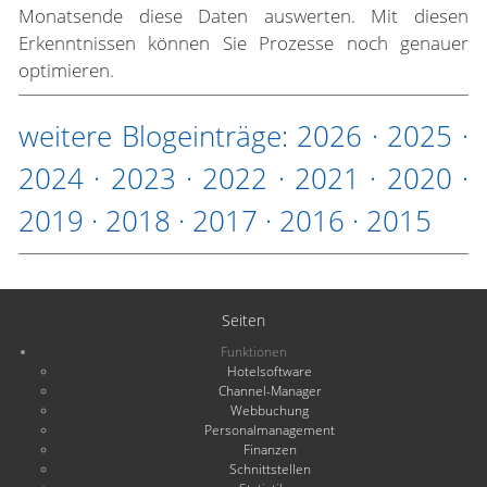
Monatsende diese Daten auswerten. Mit diesen
Erkenntnissen können Sie Prozesse noch genauer
optimieren.
weitere Blogeinträge:
2026
·
2025
·
2024
·
2023
·
2022
·
2021
·
2020
·
2019
·
2018
·
2017
·
2016
·
2015
Seiten
Funktionen
Hotelsoftware
Channel-Manager
Webbuchung
Personalmanagement
Finanzen
Schnittstellen