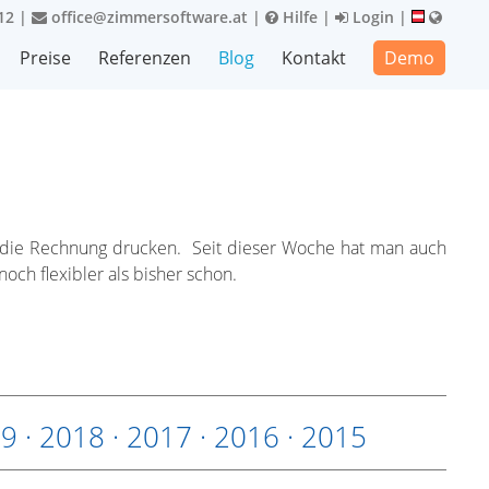
12
|
office@zimmersoftware.at
|
Hilfe
|
Login
|
Preise
Referenzen
Blog
Kontakt
Demo
f die Rechnung drucken. Seit dieser Woche hat man auch
och flexibler als bisher schon.
19
·
2018
·
2017
·
2016
·
2015