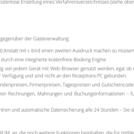
kostenlose Erstellung eines Verfahrensverzeichnisses (siehe obe
 gegenüber der Gästeverwaltung:
nt) Anstatt mit c-bird einen zweiten Ausdruck machen zu müss
rch eine integrierte kostenfreie Booking Engine
g von jedem Gerät mit Web-Browser genutzt werden, egal ob
ur Verfügung und sind nicht an den Rezeptions-PC gebunden.
undenpreisen, Firmenpreisen, Tagespreisen und Gutscheincod
von Rechnungen, Mahnungen und Buchungsinformationen – fu
ren und automatische Datensicherung alle 24 Stunden – Sie s
M, an, die noch weitere Funktionen beinhalten, die für mittle