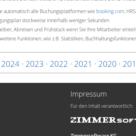
e automatisch alle Buchungsplattformen wie
booking.com
, HRS
igungsplan stockweise innerhalb weniger Sekunden
eiber, Abreisen und Frühstück wenn Sie Ihre Mitarbeiter eintei
weitere Funktionen, wie z.B. Statistiken, Buchhaltungsfunktione
·
2024
·
2023
·
2022
·
2021
·
2020
·
20
Impressum
Für den Inhalt verantwortlich:
Zimmersoftware KG