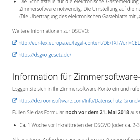
Die Schnittstelle für die elektronische Gästemeldung
Zimmersoftware notwendig. Die Umstellung auf die 
(Die Übertragung des elektronischen Gästeblatts mit „
Weitere Informationen zur DSGVO:
http://eur-lex.europa.eu/legal-content/DE/TXT/?uri=C
https://dsgvo-gesetz.de/
Information für Zimmersoftwar
Loggen Sie sich in Ihr Zimmersoftware-Konto ein und rufe
https://de.roomsoftware.com/Info/Datenschutz-Grund
Füllen Sie das Formular
noch vor dem 21. Mai 2018
aus 
Ca. 1 Woche vor Inkrafttreten der DSGVO (oder ca. 2-3
Alle weiteren Anforderungen werden von Zimmersoftware 