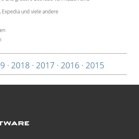
, Expedia und viele andere
len
n
19
·
2018
·
2017
·
2016
·
2015