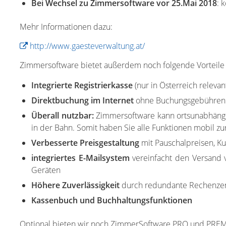
Bei Wechsel zu Zimmersoftware vor 25.Mai 2018
: 
Mehr Informationen dazu:
http://www.gaesteverwaltung.at/
Zimmersoftware bietet außerdem noch folgende Vorteile
Integrierte Registrierkasse
(nur in Österreich releva
Direktbuchung im Internet
ohne Buchungsgebühren du
Überall nutzbar:
Zimmersoftware
kann ortsunabhängi
in der Bahn. Somit haben Sie alle Funktionen mobil z
Verbesserte Preisgestaltung
mit Pauschalpreisen, K
integriertes E-Mailsystem
vereinfacht den Versand 
Geräten
Höhere Zuverlässigkeit
durch redundante Rechenzent
Kassenbuch und Buchhaltungsfunktionen
Optional bieten wir noch ZimmerSoftware PRO und PREMIU