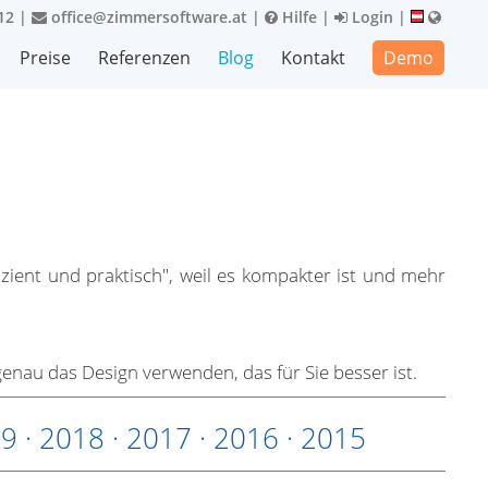
12
|
office@zimmersoftware.at
|
Hilfe
|
Login
|
Preise
Referenzen
Blog
Kontakt
Demo
izient und praktisch", weil es kompakter ist und mehr
nau das Design verwenden, das für Sie besser ist.
19
·
2018
·
2017
·
2016
·
2015