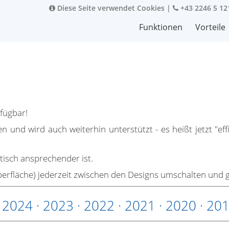
Diese Seite verwendet Cookies
|
+43 2246 5 12
Funktionen
Vorteile
fügbar!
 und wird auch weiterhin unterstützt - es heißt jetzt "eff
tisch ansprechender ist.
rfläche) jederzeit zwischen den Designs umschalten und ge
·
2024
·
2023
·
2022
·
2021
·
2020
·
20